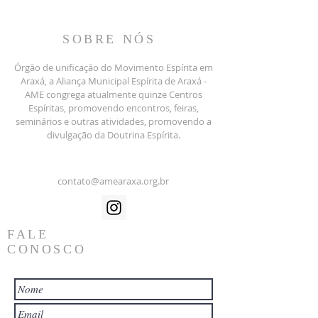
rede para a parte d
barco...”Jo. 21:6
SOBRE NÓS
Órgão de unificação do Movimento Espírita em
Araxá, a Aliança Municipal Espírita de Araxá -
AME congrega atualmente quinze Centros
Espíritas, promovendo encontros, feiras,
seminários e outras atividades, promovendo a
divulgação da Doutrina Espírita.
contato@amearaxa.org.br
FALE
CONOSCO