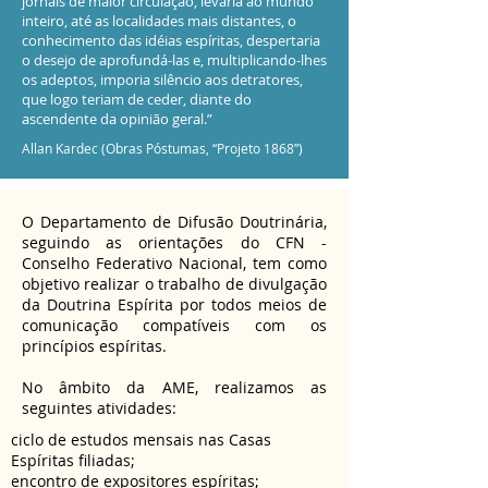
jornais de maior circulação, levaria ao mundo
inteiro, até as localidades mais distantes, o
conhecimento das idéias espíritas, despertaria
o desejo de aprofundá-las e, multiplicando-lhes
os adeptos, imporia silêncio aos detratores,
que logo teriam de ceder, diante do
ascendente da opinião geral.”
Allan Kardec (Obras Póstumas, “Projeto 1868”)
O Departamento de Difusão Doutrinária,
seguindo as orientações do CFN -
Conselho Federativo Nacional, tem como
objetivo realizar o trabalho de divulgação
da Doutrina Espírita por todos meios de
comunicação compatíveis com os
princípios espíritas.
No âmbito da AME, realizamos as
seguintes atividades:
ciclo de estudos mensais nas Casas
Espíritas filiadas;
encontro de expositores espíritas;