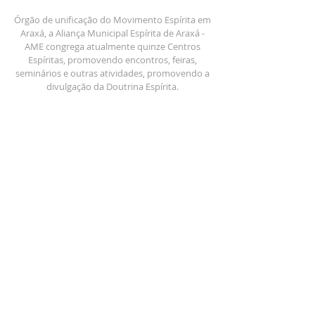
Órgão de unificação do Movimento Espírita em
Araxá, a Aliança Municipal Espírita de Araxá -
AME congrega atualmente quinze Centros
Espíritas, promovendo encontros, feiras,
seminários e outras atividades, promovendo a
divulgação da Doutrina Espírita.
contato@amearaxa.org.br
FALE
CONOSCO