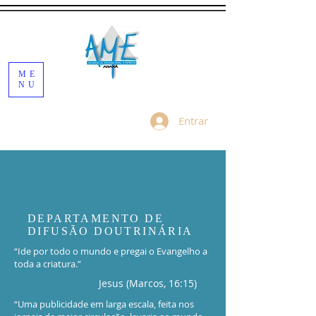
ME
NU
Entrar
DEPARTAMENTO DE
DIFUSÃO DOUTRINÁRIA
“Ide por todo o mundo e pregai o Evangelho a
toda a criatura.”
Jesus (Marcos, 16:15)
“Uma publicidade em larga escala, feita nos