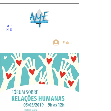
ME
NU
Entrar