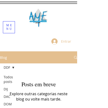
ME
NU
Entrar
Blog
DDF
Todos
posts
Posts em breve
DIJ
Explore outras categorias neste
DAC
blog ou volte mais tarde.
DOM